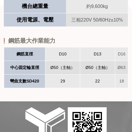
機台總重量
約9,600kg
使用電源、電壓
三相220V 50/60Hz±10%
鋼筋最大作業能力
鋼筋直徑
D10
D13
D16
中心固定輪直徑
Ø50（主軸）
Ø50（主軸）
Ø63
彎曲支數SD420
29
22
18