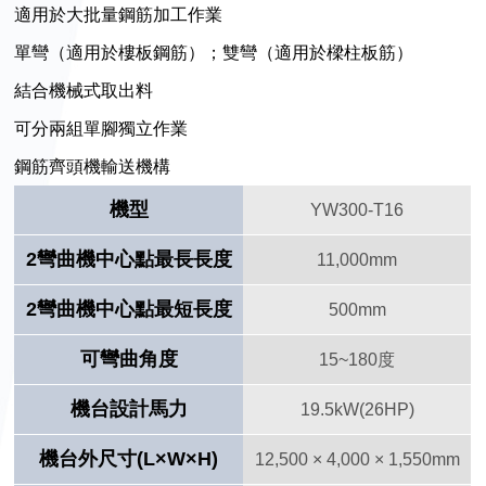
適用於大批量鋼筋加工作業
單彎（適用於樓板鋼筋）；雙彎（適用於樑柱板筋）
結合機械式取出料
可分兩組單腳獨立作業
鋼筋齊頭機輸送機構
機型
YW300-T16
2彎曲機中心點最長長度
11,000mm
2彎曲機中心點最短長度
500mm
可彎曲角度
15~180度
機台設計馬力
19.5kW(26HP)
機台外尺寸(L×W×H)
12,500 × 4,000 × 1,550mm