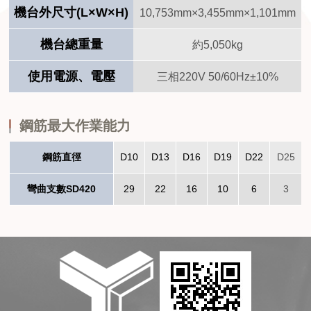
機台外尺寸(L×W×H)
10,753mm×3,455mm×1,101mm
機台總重量
約5,050kg
使用電源、電壓
三相220V 50/60Hz±10%
鋼筋最大作業能力
鋼筋直徑
D10
D13
D16
D19
D22
D25
彎曲支數SD420
29
22
16
10
6
3