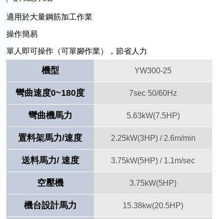
適用於大量鋼筋加工作業
操作簡易
單人即可操作（可單腳作業），節省人力
機型
YW300-25
彎曲速度0~180度
7sec 50/60Hz
彎曲機馬力
5.63kW(7.5HP)
置料架馬力/速度
2.25kW(3HP) / 2.6m/min
送料馬力/ 速度
3.75kW(5HP) / 1.1m/sec
空壓機
3.75kW(5HP)
機台設計馬力
15.38kw(20.5HP)